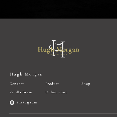
Hugh Morgan
Concept
Product
Shop
Vanilla Beans
Online Store
instagram