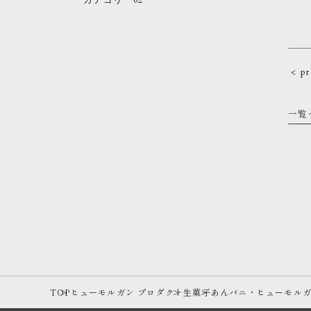
< p
一覧
TOP
ヒューモルガン プロダクト
生菓子
あんバニ・ヒューモル