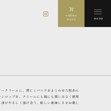
online
store
タークリームに、同じくバニラをまとわせた粒あん
ラシロップを、クリームにも餡にも惜しみなく使用
と洋がやさしく溶け合う、新しい美味しさをお楽し