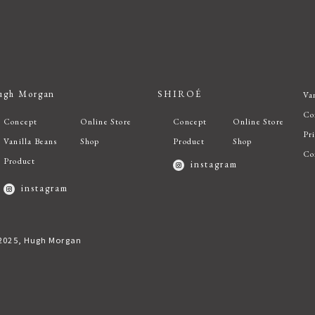
ugh Morgan
SHIROÉ
Va
Co
Concept
Online Store
Concept
Online Store
Pr
Vanilla Beans
Shop
Product
Shop
Co
Product
instagram
instagram
2025, Hugh Morgan