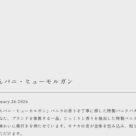
んバニ・ヒューモルガン
uary.26.2026
んバニ・ヒューモルガン」バニラの香りを丁寧に移した特製バニラバ
ねた、ブランドを象徴する一品。じっくりと香りを抽出した特製バニ
味わいに奥行きを持たせています。モナカの皮が全体を包み込み、和
ただけます。