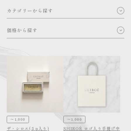
カテゴリーから探す
Shop bag
価格から探す
Cake au chocolat
～1,000
Chocolat Bar
1,000～2,000
Pâtisserie / Creation
2,000～3,000
THE SHIROÉ
3,000～4,000
その他アイテム
4,000~5,000
5,000～
～1,000
～1,000
ザ・シロエ(３p入り)
SHIROÉ ロゴ入り手提げ中