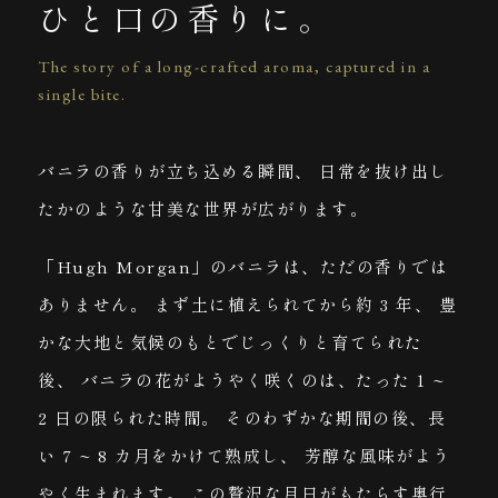
ひと口の香りに。
The story of a long-crafted aroma, captured in a
single bite.
バニラの香りが立ち込める瞬間、
日常を抜け出し
たかのような甘美な世界が広がります。
「Hugh Morgan」のバニラは、ただの香りでは
ありません。
まず土に植えられてから約 3 年、
豊
かな大地と気候のもとでじっくりと育てられた
後、
バニラの花がようやく咲くのは、たった 1 ~
2 日の限られた時間。
そのわずかな期間の後、長
い 7 ~ 8 カ月をかけて熟成し、
芳醇な風味がよう
やく生まれます。
この贅沢な月日がもたらす奥行