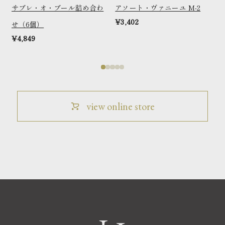
ール詰め合わ
アソート・ヴァニーユ M-2
マカロン・ヴァニーユ
¥3,402
ールシリーズ（5個）
¥2,918
view online store