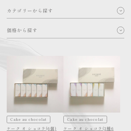
カテゴリーから探す
Shop bag
価格から探す
Cake au chocolat
～1,000
Chocolat Bar
1,000～2,000
Pâtisserie / Creation
2,000～3,000
THE SHIROÉ
3,000～4,000
その他アイテム
4,000~5,000
5,000～
Cake au chocolat
Cake au chocolat
ケーク オ ショコラ(6個)
ケーク オ ショコラ(3種6