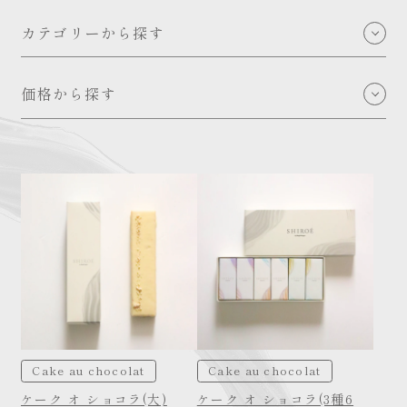
カテゴリーから探す
Shop bag
価格から探す
Cake au chocolat
～1,000
Chocolat Bar
1,000～2,000
Pâtisserie / Creation
2,000～3,000
THE SHIROÉ
3,000～4,000
その他アイテム
4,000~5,000
5,000～
Cake au chocolat
Cake au chocolat
ケーク オ ショコラ(大)
ケーク オ ショコラ(3種6